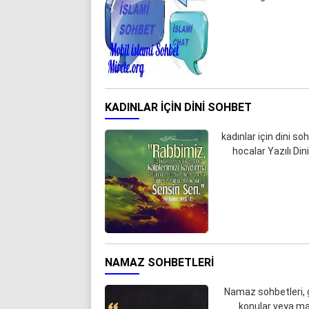
KADINLAR IÇIN DINI SOHBET
kadınlar için dini s
hocalar Yazılı Din
NAMAZ SOHBETLERI
Namaz sohbetleri, g
konular veya ma