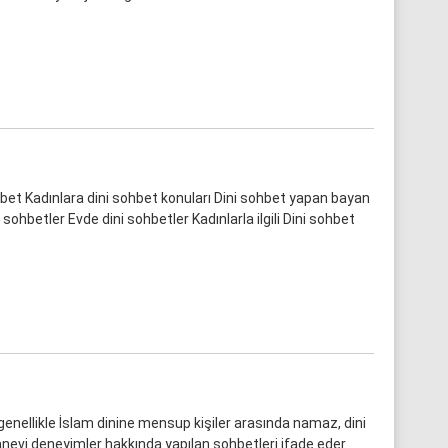
ohbet Kadınlara dini sohbet konuları Dini sohbet yapan bayan
i sohbetler Evde dini sohbetler Kadınlarla ilgili Dini sohbet
enellikle İslam dinine mensup kişiler arasında namaz, dini
nevi deneyimler hakkında yapılan sohbetleri ifade eder