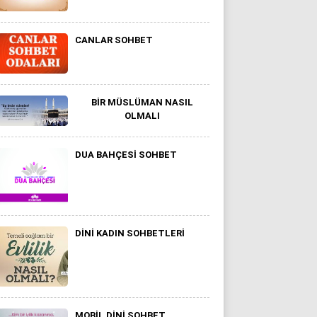
CANLAR SOHBET
BIR MÜSLÜMAN NASIL
OLMALI
DUA BAHÇESI SOHBET
DINI KADIN SOHBETLERI
MOBIL DINI SOHBET