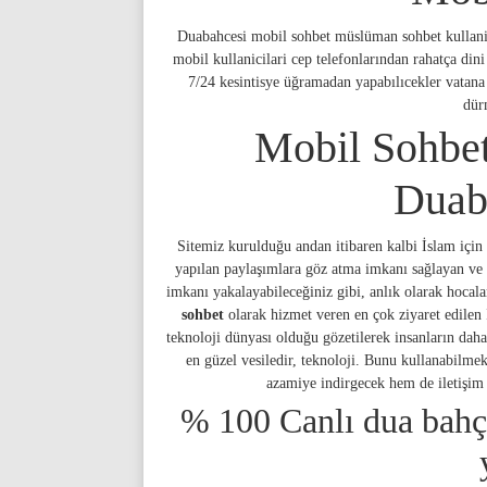
Duabahcesi mobil sohbet müslüman sohbet kullanici
mobil kullanicilari cep telefonlarından rahatça di
7/24 kesintisye üğramadan yapabılıcekler vatana 
dür
Mobil Sohbet
Duab
Sitemiz kurulduğu andan itibaren kalbi İslam için 
yapılan paylaşımlara göz atma imkanı sağlayan ve s
imkanı yakalayabileceğiniz gibi, anlık olarak hocala
sohbet
olarak hizmet veren en çok ziyaret edilen
teknoloji dünyası olduğu gözetilerek insanların da
en güzel vesiledir, teknoloji. Bunu kullanabilme
azamiye indirgecek hem de iletişim s
% 100 Canlı dua bahçe