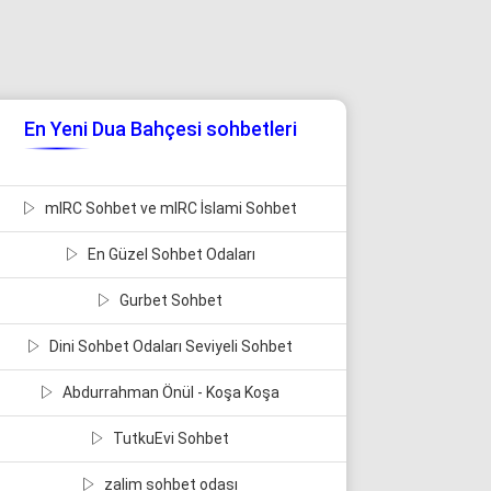
En Yeni Dua Bahçesi sohbetleri
mIRC Sohbet ve mIRC İslami Sohbet
En Güzel Sohbet Odaları
Gurbet Sohbet
Dini Sohbet Odaları Seviyeli Sohbet
Abdurrahman Önül - Koşa Koşa
TutkuEvi Sohbet
zalim sohbet odası