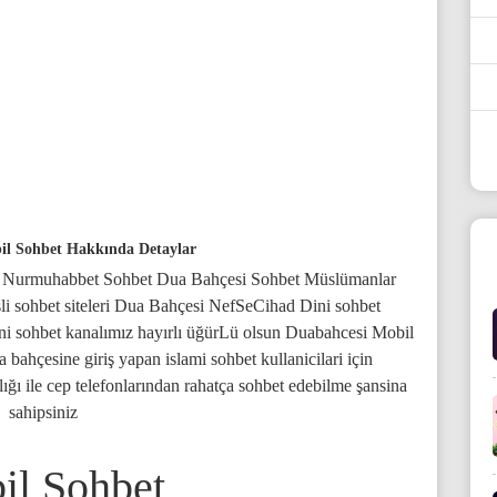
il Sohbet Hakkında Detaylar
et Nurmuhabbet Sohbet Dua Bahçesi Sohbet Müslümanlar
sli sohbet siteleri Dua Bahçesi NefSeCihad Dini sohbet
ni sohbet kanalımız hayırlı üğürLü olsun Duabahcesi Mobil
 bahçesine giriş yapan islami sohbet kullanicilari için
ığı ile cep telefonlarından rahatça sohbet edebilme şansina
sahipsiniz
il Sohbet