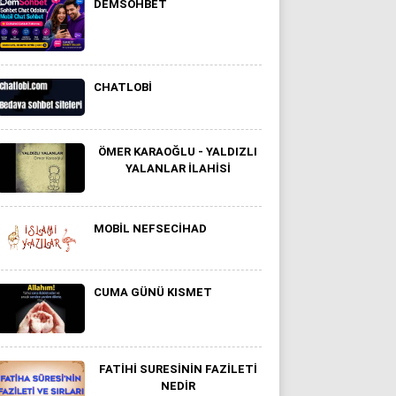
DEMSOHBET
CHATLOBI
ÖMER KARAOĞLU - YALDIZLI
YALANLAR ILAHISI
MOBIL NEFSECIHAD
CUMA GÜNÜ KISMET
FATIHI SURESININ FAZILETI
NEDIR