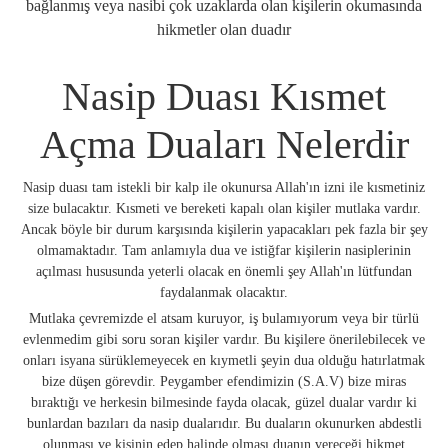
bağlanmış veya nasibi çok uzaklarda olan kişilerin okumasında
hikmetler olan duadır
Nasip Duası Kısmet
Açma Duaları Nelerdir
Nasip duası tam istekli bir kalp ile okunursa Allah'ın izni ile kısmetiniz
size bulacaktır. Kısmeti ve bereketi kapalı olan kişiler mutlaka vardır.
Ancak böyle bir durum karşısında kişilerin yapacakları pek fazla bir şey
olmamaktadır. Tam anlamıyla dua ve istiğfar kişilerin nasiplerinin
açılması hususunda yeterli olacak en önemli şey Allah'ın lütfundan
faydalanmak olacaktır.
Mutlaka çevremizde el atsam kuruyor, iş bulamıyorum veya bir türlü
evlenmedim gibi soru soran kişiler vardır. Bu kişilere önerilebilecek ve
onları isyana sürüklemeyecek en kıymetli şeyin dua olduğu hatırlatmak
bize düşen görevdir. Peygamber efendimizin (S.A.V) bize miras
bıraktığı ve herkesin bilmesinde fayda olacak, güzel dualar vardır ki
bunlardan bazıları da nasip dualarıdır. Bu duaların okunurken abdestli
olunması ve kişinin edep halinde olması duanın vereceği hikmet