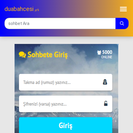
duabahcesi
.org