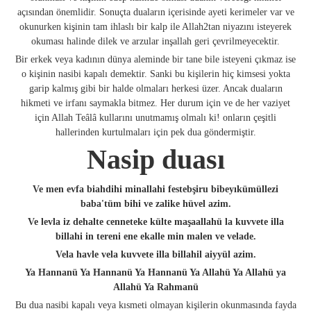
açısından önemlidir. Sonuçta duaların içerisinde ayeti kerimeler var ve
okunurken kişinin tam ihlaslı bir kalp ile Allah2tan niyazını isteyerek
okuması halinde dilek ve arzular inşallah geri çevrilmeyecektir.
Bir erkek veya kadının dünya aleminde bir tane bile isteyeni çıkmaz ise
o kişinin nasibi kapalı demektir. Sanki bu kişilerin hiç kimsesi yokta
garip kalmış gibi bir halde olmaları herkesi üzer. Ancak duaların
hikmeti ve irfanı saymakla bitmez. Her durum için ve de her vaziyet
için Allah Teâlâ kullarını unutmamış olmalı ki! onların çeşitli
hallerinden kurtulmaları için pek dua göndermiştir.
Nasip duası
Ve men evfa biahdihi minallahi festebşiru bibeyıkümüllezi
baba'tüm bihi ve zalike hüvel azim.
Ve levla iz dehalte cenneteke külte maşaallahü la kuvvete illa
billahi in tereni ene ekalle min malen ve velade.
Vela havle vela kuvvete illa billahil aiyyül azim.
Ya Hannanü Ya Hannanü Ya Hannanü Ya Allahü Ya Allahü ya
Allahü Ya Rahmanü
Bu dua nasibi kapalı veya kısmeti olmayan kişilerin okunmasında fayda