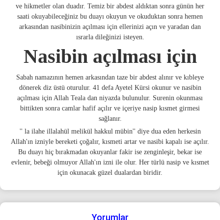
ve hikmetler olan duadır. Temiz bir abdest aldıktan sonra günün her
saati okuyabileceğiniz bu duayı okuyun ve okuduktan sonra hemen
arkasından nasibinizin açılması için ellerinizi açın ve yaradan dan
ısrarla dileğinizi isteyen.
Nasibin açılması için
Sabah namazının hemen arkasından taze bir abdest alınır ve kıbleye
dönerek diz üstü oturulur. 41 defa Ayetel Kürsi okunur ve nasibin
açılması için Allah Teala dan niyazda bulunulur. Surenin okunması
bittikten sonra camlar hafif açılır ve içeriye nasip kısmet girmesi
sağlanır.
'' la ilahe illalahül melikül hakkul mübin'' diye dua eden herkesin
Allah'ın izniyle bereketi çoğalır, kısmeti artar ve nasibi kapalı ise açılır.
Bu duayı hiç bırakmadan okuyanlar fakir ise zenginleşir, bekar ise
evlenir, bebeği olmuyor Allah'ın izni ile olur. Her türlü nasip ve kısmet
için okunacak güzel dualardan biridir.
Yorumlar