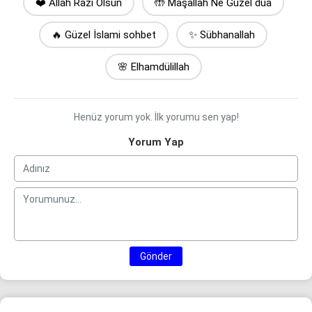
❤️ Allah Razı Olsun
🤲 Maşallah Ne Güzel dua
🔥 Güzel İslami sohbet
✨ Sübhanallah
🌸 Elhamdülillah
Henüz yorum yok. İlk yorumu sen yap!
Yorum Yap
Gönder