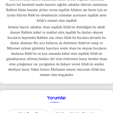
Hayırlı bol bereketli mutlu huzurlu sağlıklı sabahlar dilerim cümlemize
Rabbim bütün hastalar şifalar versin inşallah Allahım sen bizim için en
iyisini bilirsin Rabb'im efendimizin yolundan ayırmasın inşallah amin
Allah'a emanet olun inşallah
herkese hayırlı sabahlar olsun inşallah Allah'ım dinlediğim bu sabah
duasını Rabbim kabul ve makbul ettin inşallah bu duaları okuyan
hocaların hepsinden Rabbim razı olsun Allah bu hocalara devamlı bu
dualar okumayı Biz aciz kullarını da dinlemeyi Rabb'im nasip ve
Müyesser eylesin günümüz hayırlara vesile olsun bu okuyan hocaların
dualarını Rabb'im en kısa zamanda kabul etsin inşallah Allah'ım
günahlarımızı affetsin belaları def etsin evlerimize huzur bereket ihsan
etsin çoluğumuz var çocuğumuz da hidayet versin Allah'ım senden
ebediyen huzur Sükut bizlere Merhamet etmeni istiyorum Allah'ıma
emanet olun hoşçakalın
Yorumlar