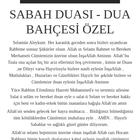
SABAH DUASI - DUA
BAHÇESİ ÖZEL
Selamün Aleykum. Her karanlık geceden sonra bizleri uyandıran
Rabbime sonsuz Şükürler olsun. Allah ın Selamı Rahmet ve Bereketi
Merhameti Cümlemizin üzerine olsun İnşaAllah Aminnn. Allah"hu
Teala ona açılan hiç bir aciz ellerinizi boş çevirmesin , kimin ne Duası
,ne Dileyi varsa Hayırlısıyla bizlere nasib eylesin İnşaAllah ,
Mutlulukları , Huzurları ve Güzellikleri Hayırlı bir şekilde bizlere ve
Cümlemize ihsan eylesin İnşaAllah Aminnn
Yüce Rabbim Efendimiz Hazreti Muhammed'e ve tertemiz ailesine
Salat ü selâm ve bereket ihsan eyle o salat-ü Selam ve bereket hakkı
için beni ve kadın-erkek bütün inananlara bağışla Allah'ım amin
Allah'ım senden gelecek her hayra muhtacız... Bildiğimiz bilmediğimiz
tüm kötülüklerden Cümlemizi muhafaza eyle... AMİN... Hayırlı
Sabahlar ve sağlıklı güzel günler diliyorum..
Allah'ın selamı hepimizin üzerine olsun inşallah Allah razı Hocam
Rabbimi bütün hayırlı dualarımız kabul eylesin inşallah cümlemizi