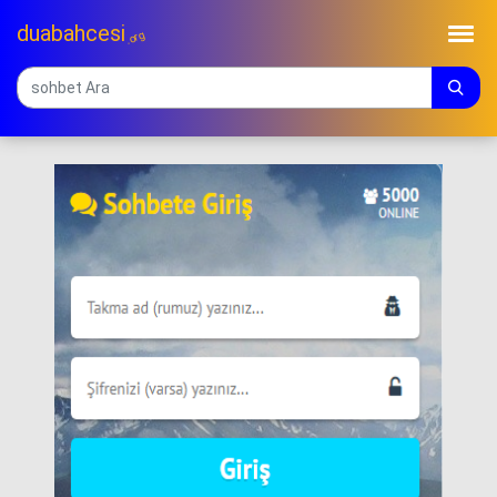
duabahcesi
.org