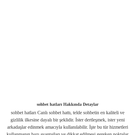
sohbet hatları Hakkında Detaylar
sohbet hatları Canlı sohbet hattı, telde sohbetin en kaliteli ve
gizlilik ilkesine dayalı bir şeklidir. İster dertleşmek, ister yeni
arkadaşlar edinmek amacıyla kullanılabilir. İşte bu tür hizmetleri
kullanmanın bazı avantajları ve dikkat edilmesi gereken noktalar