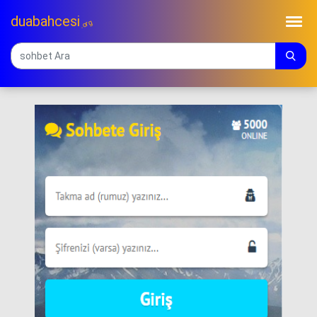
duabahcesi
.org