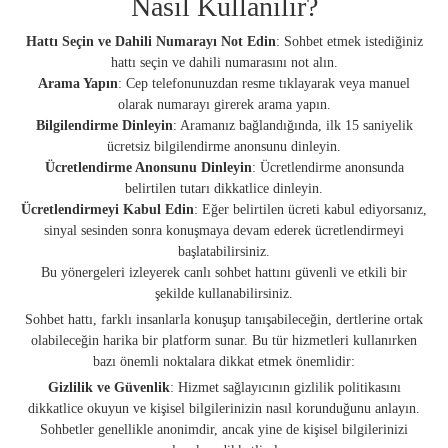
Nasıl Kullanılır?
Hattı Seçin ve Dahili Numarayı Not Edin
: Sohbet etmek istediğiniz
hattı seçin ve dahili numarasını not alın.
Arama Yapın
: Cep telefonunuzdan resme tıklayarak veya manuel
olarak numarayı girerek arama yapın.
Bilgilendirme Dinleyin
: Aramanız bağlandığında, ilk 15 saniyelik
ücretsiz bilgilendirme anonsunu dinleyin.
Ücretlendirme Anonsunu Dinleyin
: Ücretlendirme anonsunda
belirtilen tutarı dikkatlice dinleyin.
Ücretlendirmeyi Kabul Edin
: Eğer belirtilen ücreti kabul ediyorsanız,
sinyal sesinden sonra konuşmaya devam ederek ücretlendirmeyi
başlatabilirsiniz.
Bu yönergeleri izleyerek canlı sohbet hattını güvenli ve etkili bir
şekilde kullanabilirsiniz.
Sohbet hattı, farklı insanlarla konuşup tanışabileceğin, dertlerine ortak
olabileceğin harika bir platform sunar. Bu tür hizmetleri kullanırken
bazı önemli noktalara dikkat etmek önemlidir:
Gizlilik ve Güvenlik
: Hizmet sağlayıcının gizlilik politikasını
dikkatlice okuyun ve kişisel bilgilerinizin nasıl korunduğunu anlayın.
Sohbetler genellikle anonimdir, ancak yine de kişisel bilgilerinizi