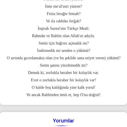
İnne me'al'usri yüsren?
Feiza ferağte fensab?
Ve ila rabbike ferğab?
İnşirah Suresi'nin Türkçe Meali:
Rahmân ve Rahîm olan Allah'ın adıyla.
Senin için bağrını açmadık mı?
İndirmedik mi senden o yükünü?
O sırtında gıcırdamakta olan (ve bu şekilde sana eziyet veren) yükünü?
Senin şanını yüceltmedik mi?
Demek ki, zorlukla beraber bir kolaylık var.
Evet o zorlukla beraber bir kolaylık var!
O halde boş kaldığında yine kalk yorul!
Ve ancak Rabbinden ümit et, hep O'na doğrul!
Yorumlar