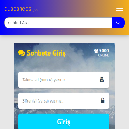
duabahcesi
.org