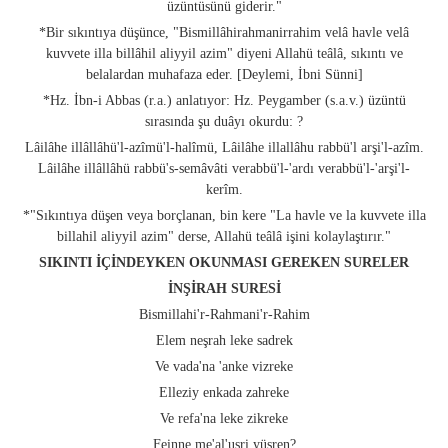
üzüntüsünü giderir."
*Bir sıkıntıya düşünce, "Bismillâhirahmanirrahim velâ havle velâ
kuvvete illa billâhil aliyyil azim" diyeni Allahü teâlâ, sıkıntı ve
belalardan muhafaza eder. [Deylemi, İbni Sünni]
*Hz. İbn-i Abbas (r.a.) anlatıyor: Hz. Peygamber (s.a.v.) üzüntü
sırasında şu duâyı okurdu: ?
Lâilâhe illâllâhü'l-azîmü'l-halîmü, Lâilâhe illallâhu rabbü'l arşi'l-azîm.
Lâilâhe illâllâhü rabbü's-semâvâti verabbü'l-'ardı verabbü'l-'arşi'l-
kerîm.
*"Sıkıntıya düşen veya borçlanan, bin kere "La havle ve la kuvvete illa
billahil aliyyil azim" derse, Allahü teâlâ işini kolaylaştırır."
SIKINTI İÇİNDEYKEN OKUNMASI GEREKEN SURELER
İNŞİRAH SURESİ
Bismillahi'r-Rahmani'r-Rahim
Elem neşrah leke sadrek
Ve vada'na 'anke vizreke
Elleziy enkada zahreke
Ve refa'na leke zikreke
Feinne me'al'usri yüsren?