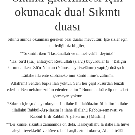
okunacak dua! Sıkıntı
duası
Sıkıntı anında okunması gereken bazı dualar mevcuttur. İşte sizler için
derlediğimiz bilgiler;
*"Sıkıntılı iken "Hasbünallah ve ni'mel-vekîl" deyiniz!"
*Hz. Sa'd (r.a.) anlatıyor: Resûlullâh (s.a.v.) buyurdular ki; "Balığın
karnında iken, Zü'n-Nûn'un (Yûnus aleyhisselâmın) yaptığı duâ şu idi:
Lâilâhe illa ente sübhâneke innî küntü mine'z-zâlimîn.
Allâh'ım! Senden başka ilâh yoktur, Seni her çeşit kusurdan tenzîh
ederim. Ben nefsime zulüm edenlerdenim." Bununla duâ edip de icâbet
görmeyen yoktur.
*Sıkıntı için şu duayı okuyun: La ilahe illallahülazim-ül-halim la ilahe
illallahü Rabbül-Arş-ilazim la ilahe illallahü Rabbüs-semavati ve
Rabbül-Erdi Rabbül Arşil-kerim.) [Müslim]
*"Bir kimse, sıkıntılı zamanında on defa, Hasbiyallahü lâ ilâhe illâ hüve
aleyhi tevekkeltü ve hüve rabbül arşil azîm'i okursa, Allahü teâlâ