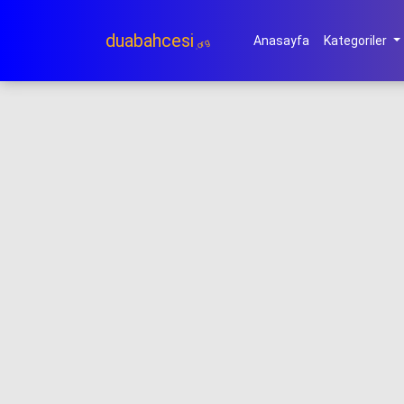
duabahcesi
Anasayfa
Kategoriler
.org