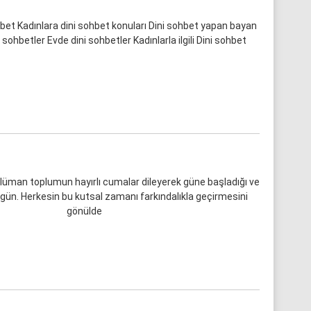
ohbet Kadınlara dini sohbet konuları Dini sohbet yapan bayan
i sohbetler Evde dini sohbetler Kadınlarla ilgili Dini sohbet
man toplumun hayırlı cumalar dileyerek güne başladığı ve
irgün. Herkesin bu kutsal zamanı farkındalıkla geçirmesini
gönülde