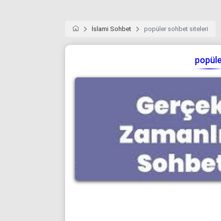
İslami Sohbet
popüler sohbet siteleri
popüle