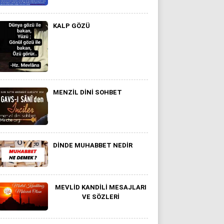
KALP GÖZÜ
MENZIL DINI SOHBET
DINDE MUHABBET NEDIR
MEVLID KANDILI MESAJLARI
VE SÖZLERI