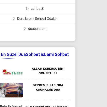
sohbet8
Duru İslami Sohbet Odaları
duabahcem
En Güzel DuaSohbet isLami Sohbet
ALLAH KORKUSU DINI
SOHBETLER
DEPREM SIRASINDA
OKUNACAK DUA