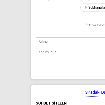
✨ Sübhanall
Henüz yorum 
Sıradaki 
SOHBET SITELERI