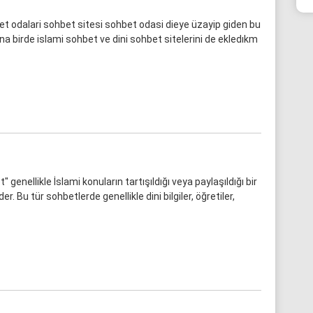
et odalari sohbet sitesi sohbet odasi dieye üzayip giden bu
na birde islami sohbet ve dini sohbet sitelerini de ekledıkm
 genellikle İslami konuların tartışıldığı veya paylaşıldığı bir
er. Bu tür sohbetlerde genellikle dini bilgiler, öğretiler,