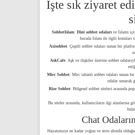
İşte sık ziyaret e
s
SohbetIslam
:
Dini sohbet odaları
ve İslami içer
burada İslam ile ilgili konuları t
Axisohbet
: Çeşitli sohbet odaları sunan bir platf
s
AskCafe
: Aşk ve ilişkiler üzerine sohbet odalarıy
etti
Mirc Sohbet
: Mirc tabanlı sohbet odaları sunan bu 
odalar sunarak ge
Rize Sohbet
: Bölgesel sohbet siteleri arasında po
Bu siteler arasında, kullanıcıların ilgi alanlarına 
bulm
Chat Odaların
Hayatımızın ne kadar yoğun ve stres altında olduğ