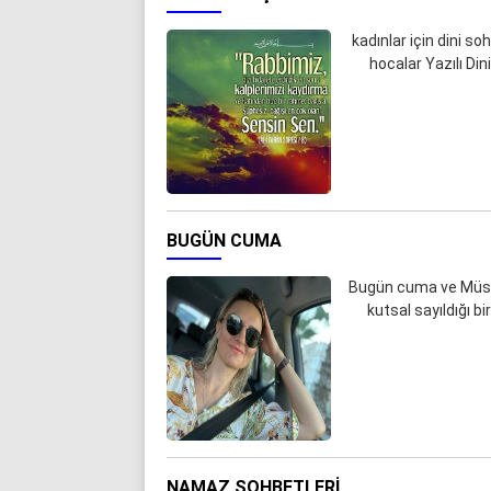
kadınlar için dini s
hocalar Yazılı Din
BUGÜN CUMA
Bugün cuma ve Müslü
kutsal sayıldığı b
NAMAZ SOHBETLERI