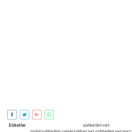
Etiketler
sohbetlim net
mobil,sohbetlim,canlarsohbet.net,sohbetlim.net,mirc