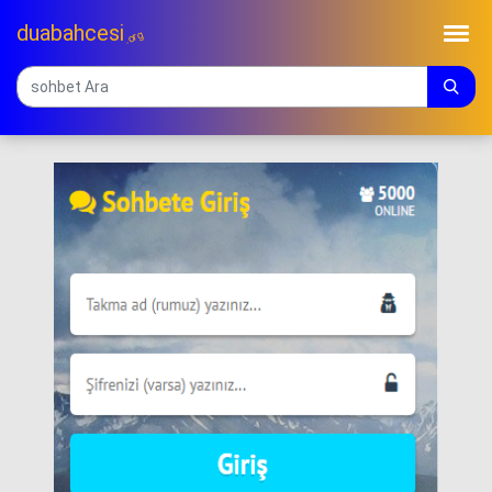
duabahcesi
.org