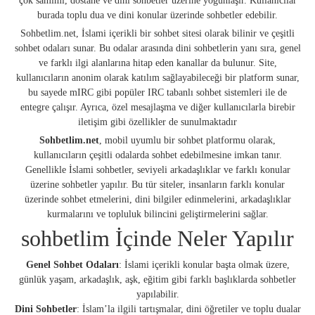
çok samimi, dostane ve dini sohbetler üzerine yoğunlaşır. Kullanıcılar
burada toplu dua ve dini konular üzerinde sohbetler edebilir.
Sohbetlim.net, İslami içerikli bir sohbet sitesi olarak bilinir ve çeşitli
sohbet odaları sunar. Bu odalar arasında dini sohbetlerin yanı sıra, genel
ve farklı ilgi alanlarına hitap eden kanallar da bulunur. Site,
kullanıcıların anonim olarak katılım sağlayabileceği bir platform sunar,
bu sayede mIRC gibi popüler IRC tabanlı sohbet sistemleri ile de
entegre çalışır. Ayrıca, özel mesajlaşma ve diğer kullanıcılarla birebir
iletişim gibi özellikler de sunulmaktadır
Sohbetlim.net
, mobil uyumlu bir sohbet platformu olarak,
kullanıcıların çeşitli odalarda sohbet edebilmesine imkan tanır.
Genellikle İslami sohbetler, seviyeli arkadaşlıklar ve farklı konular
üzerine sohbetler yapılır. Bu tür siteler, insanların farklı konular
üzerinde sohbet etmelerini, dini bilgiler edinmelerini, arkadaşlıklar
kurmalarını ve topluluk bilincini geliştirmelerini sağlar.
sohbetlim İçinde Neler Yapılır
Genel Sohbet Odaları
: İslami içerikli konular başta olmak üzere,
günlük yaşam, arkadaşlık, aşk, eğitim gibi farklı başlıklarda sohbetler
yapılabilir.
Dini Sohbetler
: İslam’la ilgili tartışmalar, dini öğretiler ve toplu dualar