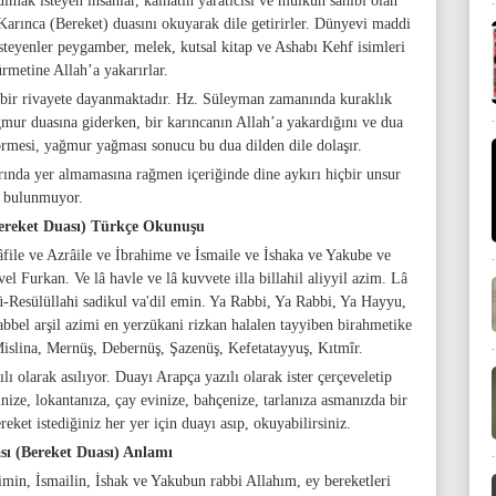
lmak isteyen insanlar, kâinatın yaratıcısı ve mülkün sahibi olan
 Karınca (Bereket) duasını okuyarak dile getirirler. Dünyevi maddi
steyenler peygamber, melek, kutsal kitap ve Ashabı Kehf isimleri
rmetine Allah’a yakarırlar.
 bir rivayete dayanmaktadır. Hz. Süleyman zamanında kuraklık
mur duasına giderken, bir karıncanın Allah’a yakardığını ve dua
örmesi, yağmur yağması sonucu bu dua dilden dile dolaşır.
rında yer almamasına rağmen içeriğinde dine aykırı hiçbir unsur
bulunmuyor.
ereket Duası) Türkçe Okunuşu
file ve Azrâile ve İbrahime ve İsmaile ve İshaka ve Yakube ve
vel Furkan. Ve lâ havle ve lâ kuvvete illa billahil aliyyil azim. Lâ
-Resülüllahi sadikul va'dil emin. Ya Rabbi, Ya Rabbi, Ya Hayyu,
bbel arşil azimi en yerzükani rizkan halalen tayyiben birahmetike
islina, Mernüş, Debernüş, Şazenüş, Kefetatayyuş, Kıtmîr.
lı olarak asılıyor. Duayı Arapça yazılı olarak ister çerçeveletip
rinize, lokantanıza, çay evinize, bahçenize, tarlanıza asmanızda bir
eket istediğiniz her yer için duayı asıp, okuyabilirsiniz.
sı (Bereket Duası) Anlamı
himin, İsmailin, İshak ve Yakubun rabbi Allahım, ey bereketleri