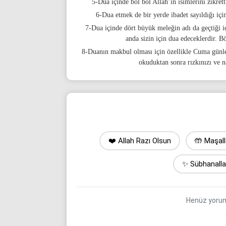
5-Dua içinde bol bol Allah’ın isimlerini zikrett
6-Dua etmek de bir yerde ibadet sayıldığı için
7-Dua içinde dört büyük meleğin adı da geçtiği içi
anda sizin için dua edeceklerdir. B
8-Duanın makbul olması için özellikle Cuma günle
okuduktan sonra rızkınızı ve na
❤️ Allah Razı Olsun
🤲 Maşal
✨ Sübhanall
Henüz yorum 