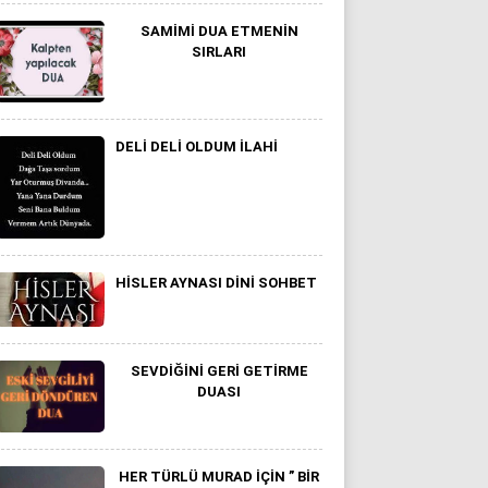
SAMIMI DUA ETMENIN
SIRLARI
DELI DELI OLDUM ILAHI
HISLER AYNASI DINI SOHBET
SEVDIĞINI GERI GETIRME
DUASI
HER TÜRLÜ MURAD IÇIN ” BIR