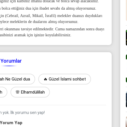
iğiniz için kalbiniz imanla dolacak ve bolca sevap alacaksınız.
 bolca ettiğiniz dua için ibadet sevabı da almış oluyorsunuz.
n (Cebrail, Azrail, Mikail, İsrafil) melekler duanızı duydukları
öylece meleklerin de dualarını almış oluyorsunuz.
ri okunması tavsiye edilmektedir. Cuma namazından sonra duayı
sibinizi aramak için işinize koyulabilirsiniz.
Yorumlar
lah Ne Güzel dua
🔥 Güzel İslami sohbet
ah
🌸 Elhamdülillah
yok. İlk yorumu sen yap!
Yorum Yap