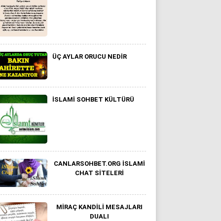
ÜÇ AYLAR ORUCU NEDIR
İSLAMI SOHBET KÜLTÜRÜ
CANLARSOHBET.ORG İSLAMI
CHAT SITELERI
MIRAÇ KANDILI MESAJLARI
DUALI