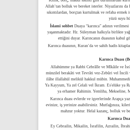
Kıtlık, borç, maddi sıkıntı gibi durumlardan kurtu
Allah’tan bolluk ve bereket isterler. Niyazlarını da
sıkıntılardan, borçtan kurtulmak ve refaha ermek i
yüzü suyu hü
İslami sohbet
Duaya “karınca” adının verilmesi
yaşanmaktadır. Hz. Süleyman halkıyla birlikte yağ
ettiğini duyar. Karıncanın duasının kabul g
Karınca duasının, Kuran’da ve sahih hadis kitapla
Karınca Duası (B
Allahümme ya Rabbi Cebrâîle ve Mîkâile ve İsrâ
münzilel berakâti vet Tevrâti vez-Zebûri vel İncili 
ilâhe illallahül melikül hakkul mübin. Muhammedü
Ya Kayyum, Ya zel Celali vel İkram. Es'elüke ya Ra
ya erhamer Rahimin. Yemliha, Mekseline, M
Karınca duası evlerde ve işyerlerinde Arapça yazı
evinize, iş yerinize asabilirsiniz. Mutfağınıza, kile
mahzur yoktur. Helal kazanç, bolluk ve ber
Karınca Dua
Ey Cebrailin, Mikailin, İsrafilin, Azrailin, İbra