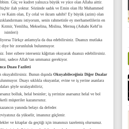
abbim. Güç ve kudret yalnızca büyük ve yüce olan Allaha aittir.
 hiçbir ilah yoktur. Sözünde sadık ve Emin olan Hz Muhammed
i ve Kaim olan, Ey celal ve ikram sahibi! Ey büyük (azim) olan
 rızıklandırmanı istiyorum, senin rahmetinle ey merhametlilerin en
, Kıtmir, Yemliha, Mekselina, Mislina, Mernuş (Ashabı Kehf'in
isimleri)
iyorsa Türkçe anlamıyla da dua edebilirsiniz. Duanızı mutlaka
z diye bir zorunluluk bulunmuyor.
z. İster ezbere isterseniz kâğıttan okuyarak duanızı edebilirsiniz.
mimi, sadece Allah’tan ummanız gerekiyor.
nca Duası Fazileti
in okuyabilirsiniz. Bunun dışında
Okuyabileceğiniz Diğer Dualar
bulunmuyor. Duayı sıklıkla okuyanlar, evine ve iş yerine asanlara
daları şöyle sıralayabiliriz;
rsanız bolluk, helal besinler; iş yerinize asarsanız helal ve bol
ketli müşteriler kazanırsınız.
kazancın yanında belayı da defeder.
iyatınız da yükselir, imanınız güçlenir.
kler ve kitaplar da geçtiği için imanınızı tazelemiş olursunuz.