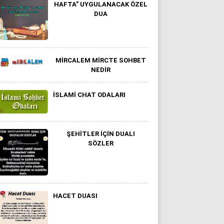
HAFTA” UYGULANACAK ÖZEL
DUA
MIRCALEM MIRCTE SOHBET
NEDIR
ISLAMI CHAT ODALARI
ŞEHITLER İÇIN DUALI
SÖZLER
HACET DUASI