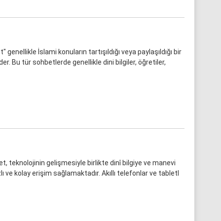
 genellikle İslami konuların tartışıldığı veya paylaşıldığı bir
er. Bu tür sohbetlerde genellikle dini bilgiler, öğretiler,
t, teknolojinin gelişmesiyle birlikte dinî bilgiye ve manevi
ı ve kolay erişim sağlamaktadır. Akıllı telefonlar ve tabletl