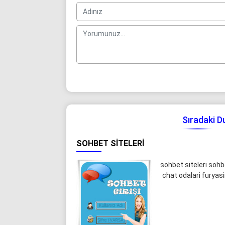
Sıradaki 
SOHBET SITELERI
sohbet siteleri sohb
chat odalari furyasi