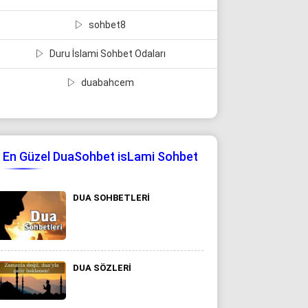
sohbet8
Duru İslami Sohbet Odaları
duabahcem
En Güzel DuaSohbet isLami Sohbet
DUA SOHBETLERI
DUA SÖZLERI