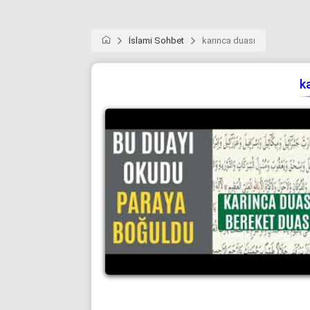
İslami Sohbet
karınca duası
k