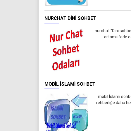
NURCHAT DINI SOHBET
nurchat "Dini sohbet"
ortamı ifade ed
MOBIL İSLAMI SOHBET
mobil İslami sohbe
rehberliğe daha hızl