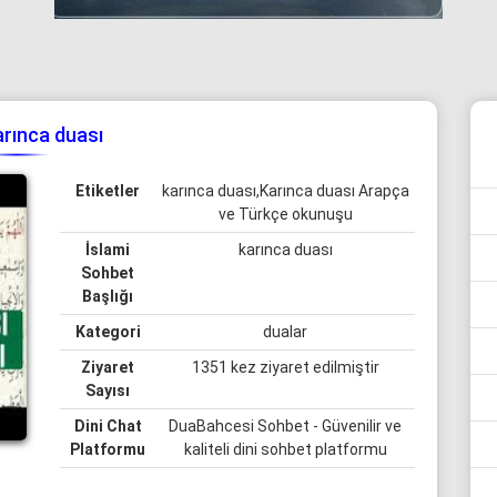
arınca duası
Etiketler
karınca duası,Karınca duası Arapça
ve Türkçe okunuşu
İslami
karınca duası
Sohbet
Başlığı
Kategori
dualar
Ziyaret
1351 kez ziyaret edilmiştir
Sayısı
Dini Chat
DuaBahcesi Sohbet - Güvenilir ve
Platformu
kaliteli dini sohbet platformu