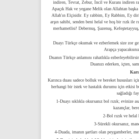
indiren, Tevrat, Zebur, İncil ve Kuranı indiren r
Apaçık Hak ve yegane Melik olan Allahtan başka
Allah'ın Elçisidir. Ey rabbim, Ey Rabbim, Ey dir
arşın sahibi, senden beni helal ve hoş bir rızk ile
merhametlisi! Debernuş, Şazenuş, Kefeştetayyuş
Duayı Türkçe okumak ve ezberlemek size zor gel
Arapça yapacaksını
Duanın Türkçe anlamını rahatlıkla ezberleyebilirsini
Duanızı ederken, içten, sa
Karı
Karınca duası sadece bolluk ve bereket hususları iç
herhangi bir istek ve hastalık durumu için etkisi 
sağladığı fay
1-Duayı sıklıkla okursanız bol rızık; evinize asa
kazançlar, bere
2-Bol rızık ve helal 
3-Sürekli okursanız, manev
4-Duada, imanın şartları olan peygamberler, mele