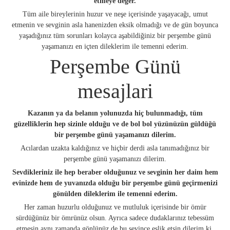
etmeye değer.
Tüm aile bireylerinin huzur ve neşe içerisinde yaşayacağı, umut
etmenin ve sevginin asla hanenizden eksik olmadığı ve de gün boyunca
yaşadığınız tüm sorunları kolayca aşabildiğiniz bir perşembe günü
yaşamanızı en içten dileklerim ile temenni ederim.
Perşembe Günü
mesajlari
Kazanın ya da belanın yolunuzda hiç bulunmadığı, tüm
güzelliklerin hep sizinle olduğu ve de bol bol yüzünüzün güldüğü
bir perşembe günü yaşamanızı dilerim.
Acılardan uzakta kaldığınız ve hiçbir derdi asla tanımadığınız bir
perşembe günü yaşamanızı dilerim.
Sevdikleriniz ile hep beraber olduğunuz ve sevginin her daim hem
evinizde hem de yuvanızda olduğu bir perşembe günü geçirmenizi
gönülden dileklerim ile temenni ederim.
Her zaman huzurlu olduğunuz ve mutluluk içerisinde bir ömür
sürdüğünüz bir ömrünüz olsun. Ayrıca sadece dudaklarınız tebessüm
etmesin aynı zamanda gönlünüz de bu sevince eşlik etsin dilerim ki,