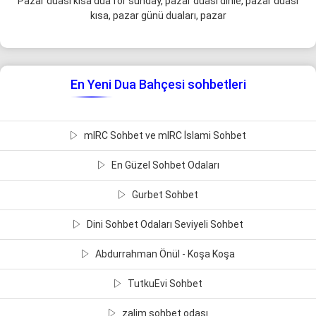
Pazar duası kısa dua for sunday, pazar duası dinle, pazar duası
kısa, pazar günü duaları, pazar
En Yeni Dua Bahçesi sohbetleri
mIRC Sohbet ve mIRC İslami Sohbet
En Güzel Sohbet Odaları
Gurbet Sohbet
Dini Sohbet Odaları Seviyeli Sohbet
Abdurrahman Önül - Koşa Koşa
TutkuEvi Sohbet
zalim sohbet odası