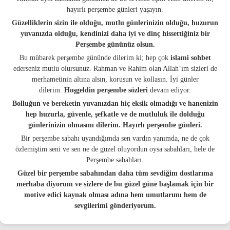
hayırlı perşembe günleri yaşayın.
Güzelliklerin sizin ile olduğu, mutlu günlerinizin olduğu, huzurun
yuvanızda olduğu, kendinizi daha iyi ve dinç hissettiğiniz bir
Perşembe gününüz olsun.
Bu mübarek perşembe gününde dilerim ki; hep çok
islami sohbet
ederseniz mutlu olursunuz. Rahman ve Rahim olan Allah’ım sizleri de
merhametinin altına alsın, korusun ve kollasın. İyi günler
dilerim.
Hoşgeldin perşembe sözleri
devam ediyor.
Bolluğun ve bereketin yuvanızdan hiç eksik olmadığı ve hanenizin
hep huzurla, güvenle, şefkatle ve de mutluluk ile dolduğu
günlerinizin olmasını dilerim. Hayırlı perşembe günleri.
Bir perşembe sabahı uyandığımda sen vardın yanımda, ne de çok
özlemiştim seni ve sen ne de güzel oluyordun oysa sabahları, hele de
Perşembe sabahları.
Güzel bir perşembe sabahından daha tüm sevdiğim dostlarıma
merhaba diyorum ve sizlere de bu güzel güne başlamak için bir
motive edici kaynak olması adına hem umutlarımı hem de
sevgilerimi gönderiyorum.