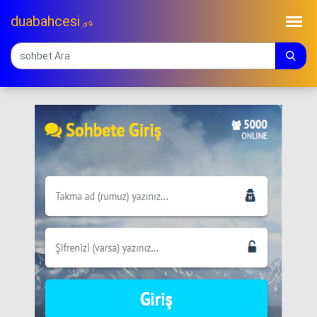
duabahcesi
.org