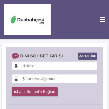
DINI SOHBET GIRIŞI
223 ONLINE
isLami Sohbet'e Bağlan