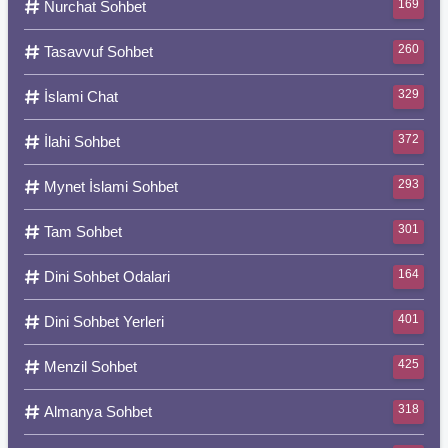
169
Nurchat Sohbet
260
Tasavvuf Sohbet
329
İslami Chat
372
İlahi Sohbet
293
Mynet İslami Sohbet
301
Tam Sohbet
164
Dini Sohbet Odalari
401
Dini Sohbet Yerleri
425
Menzil Sohbet
318
Almanya Sohbet