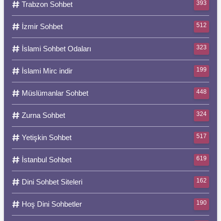
393
Trabzon Sohbet
512
İzmir Sohbet
323
İslami Sohbet Odaları
199
İslami Mirc indir
448
Müslümanlar Sohbet
324
Zurna Sohbet
517
Yetişkin Sohbet
619
İstanbul Sohbet
162
Dini Sohbet Siteleri
190
Hoş Dini Sohbetler