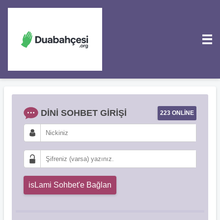
DINI SOHBET GIRIŞI
223 ONLINE
isLami Sohbet'e Bağlan