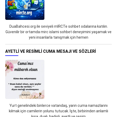
DuaBahcesi.org ile seviyeli mIRCTe sohbet odalarına katılın.
Güvenilir bir ortamda mirc islami sohbet deneyimini yaşamak ve
yeni insanlarla tanışmak için hemen
AYETLI VE RESIMLI CUMA MESAJI VE SÖZLERI
Yurt genelindeki binlerce vatandaş, yarın cuma namazlarını
kılmak için camilerin yolunu tutucak. İşte, birbirinden anlamlı
kısa, dualı, hadisli, ayetli ve resim