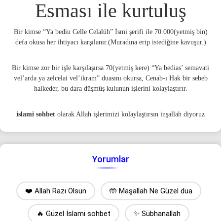
Esması ile kurtuluş
Bir kimse “Ya bediu Celle Celalüh” İsmi şerifi ile 70.000(yetmiş bin)
defa okusa her ihtiyacı karşılanır.(Muradına erip istediğine kavuşur.)
Bir kimse zor bir işle karşılaşırsa 70(yetmiş kere) “Ya bedias’ semavati
vel’arda ya zelcelai vel’ikram” duasını okursa, Cenab-ı Hak bir sebeb
halkeder, bu dara düşmüş kulunun işlerini kolaylaştırır.
islami sohbet
olarak Allah işlerimizi kolaylaştırsın inşallah diyoruz
Yorumlar
❤️ Allah Razı Olsun
🤲 Maşallah Ne Güzel dua
🔥 Güzel İslami sohbet
✨ Sübhanallah