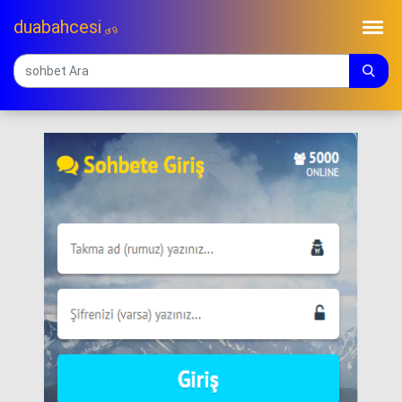
duabahcesi
.org