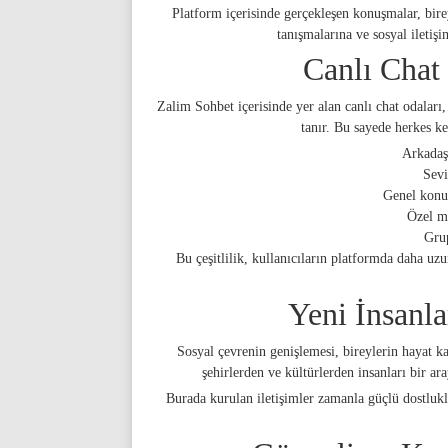
Platform içerisinde gerçekleşen konuşmalar, birey
tanışmalarına ve sosyal iletişi
Canlı Chat 
Zalim Sohbet içerisinde yer alan canlı chat odaları,
tanır. Bu sayede herkes ke
Arkadaşl
Sevi
Genel konu
Özel m
Grup
Bu çeşitlilik, kullanıcıların platformda daha uzu
Yeni İnsanla
Sosyal çevrenin genişlemesi, bireylerin hayat ka
şehirlerden ve kültürlerden insanları bir ar
Burada kurulan iletişimler zamanla güçlü dostlukla