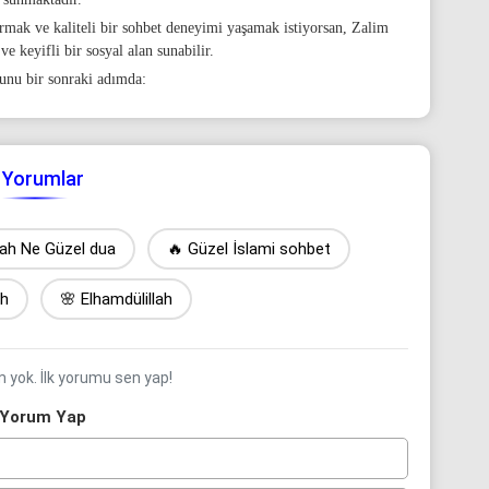
urmak ve kaliteli bir sohbet deneyimi yaşamak istiyorsan, Zalim
 keyifli bir sosyal alan sunabilir.
bunu bir sonraki adımda:
Yorumlar
lah Ne Güzel dua
🔥 Güzel İslami sohbet
ah
🌸 Elhamdülillah
yok. İlk yorumu sen yap!
Yorum Yap