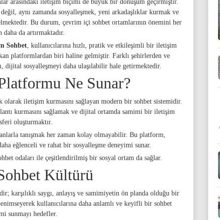
anlar arasındaki iletişim biçimi de büyük bir dönüşüm geçirmiştir.
 değil, aynı zamanda sosyalleşmek, yeni arkadaşlıklar kurmak ve
nelmektedir. Bu durum, çevrim içi sohbet ortamlarının önemini her
 daha da artırmaktadır.
m Sohbet
, kullanıcılarına hızlı, pratik ve etkileşimli bir iletişim
n platformlardan biri haline gelmiştir. Farklı şehirlerden ve
, dijital sosyalleşmeyi daha ulaşılabilir hale getirmektedir.
Platformu Ne Sunar?
k olarak iletişim kurmasını sağlayan modern bir sohbet sistemidir.
lantı kurmasını sağlamak ve dijital ortamda samimi bir iletişim
feri oluşturmaktır.
anlarla tanışmak her zaman kolay olmayabilir. Bu platform,
 daha eğlenceli ve rahat bir sosyalleşme deneyimi sunar.
ohbet odaları ile çeşitlendirilmiş bir sosyal ortam da sağlar.
 Sohbet Kültürü
dir; karşılıklı saygı, anlayış ve samimiyetin ön planda olduğu bir
enimseyerek kullanıcılarına daha anlamlı ve keyifli bir sohbet
mi sunmayı hedefler.