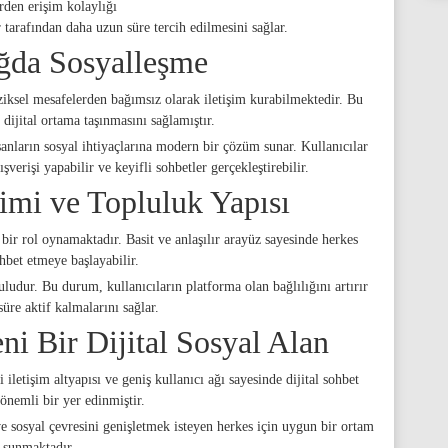
rden erişim kolaylığı
r tarafından daha uzun süre tercih edilmesini sağlar.
ağda Sosyalleşme
iziksel mesafelerden bağımsız olarak iletişim kurabilmektedir. Bu
 dijital ortama taşınmasını sağlamıştır.
nların sosyal ihtiyaçlarına modern bir çözüm sunar. Kullanıcılar
ışverişi yapabilir ve keyifli sohbetler gerçekleştirebilir.
imi ve Topluluk Yapısı
ir rol oynamaktadır. Basit ve anlaşılır arayüz sayesinde herkes
hbet etmeye başlayabilir.
ludur. Bu durum, kullanıcıların platforma olan bağlılığını artırır
üre aktif kalmalarını sağlar.
ni Bir Dijital Sosyal Alan
letişim altyapısı ve geniş kullanıcı ağı sayesinde dijital sohbet
önemli bir yer edinmiştir.
e sosyal çevresini genişletmek isteyen herkes için uygun bir ortam
sunmaktadır.