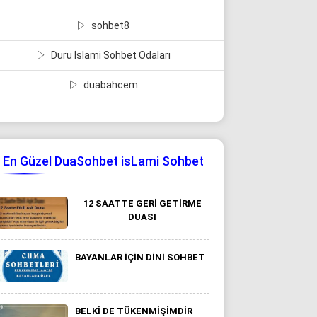
sohbet8
Duru İslami Sohbet Odaları
duabahcem
En Güzel DuaSohbet isLami Sohbet
12 SAATTE GERI GETIRME
DUASI
BAYANLAR IÇIN DINI SOHBET
BELKI DE TÜKENMIŞIMDIR