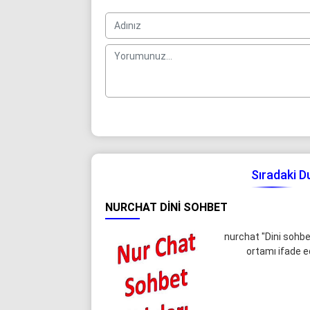
Sıradaki 
NURCHAT DINI SOHBET
nurchat "Dini sohbet"
ortamı ifade ed