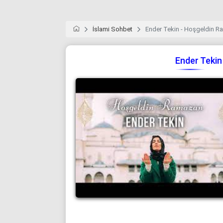
İslami Sohbet
Ender Tekin - Hoşgeldin 
Ender Tekin