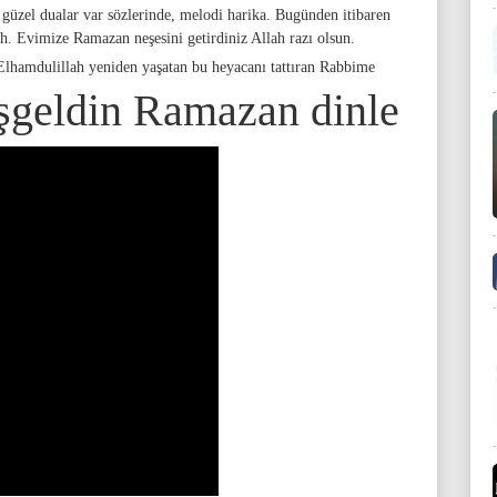
güzel dualar var sözlerinde, melodi harika. Bugünden itibaren
h. Evimize Ramazan neşesini getirdiniz Allah razı olsun.
hamdulillah yeniden yaşatan bu heyacanı tattıran Rabbime
şgeldin Ramazan dinle