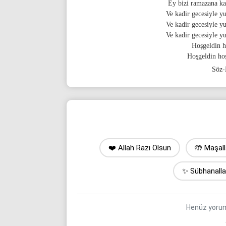
Ey bizi ramazana kav
Ve kadir gecesiyle y
Ve kadir gecesiyle y
Ve kadir gecesiyle y
Hoşgeldin h
Hoşgeldin ho
Söz-
❤️ Allah Razı Olsun
🤲 Maşal
✨ Sübhanall
Henüz yorum 