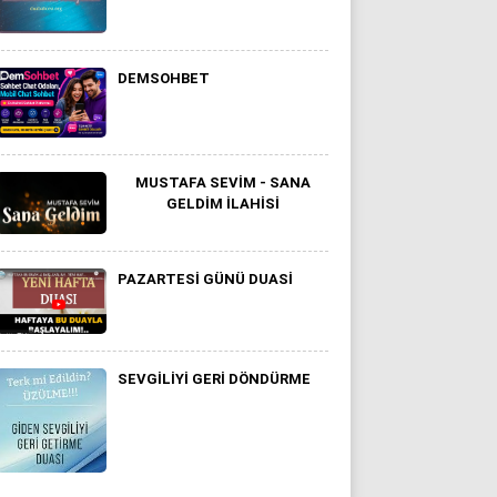
DEMSOHBET
MUSTAFA SEVIM - SANA
GELDIM ILAHISI
PAZARTESI GÜNÜ DUASI
SEVGILIYI GERI DÖNDÜRME