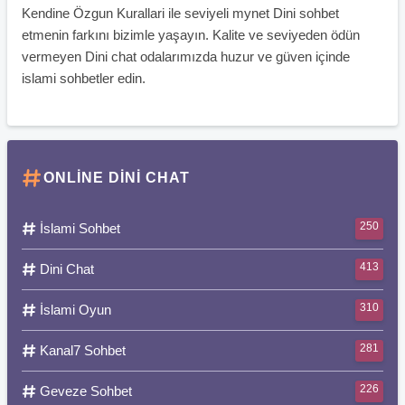
Kendine Özgun Kurallari ile seviyeli mynet Dini sohbet
etmenin farkını bizimle yaşayın. Kalite ve seviyeden ödün
vermeyen Dini chat odalarımızda huzur ve güven içinde
islami sohbetler edin.
ONLINE DINI CHAT
250
İslami Sohbet
413
Dini Chat
310
İslami Oyun
281
Kanal7 Sohbet
226
Geveze Sohbet