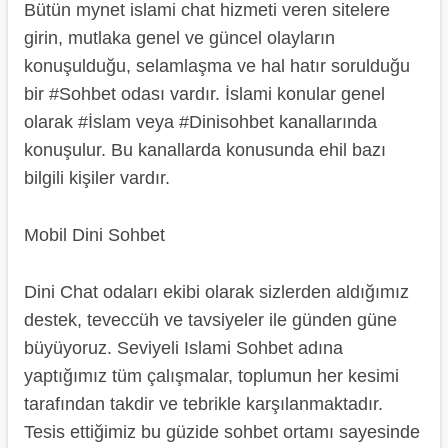
Bütün mynet islami chat hizmeti veren sitelere
girin, mutlaka genel ve güncel olayların
konuşulduğu, selamlaşma ve hal hatır sorulduğu
bir #Sohbet odası vardır. İslami konular genel
olarak #İslam veya #Dinisohbet kanallarında
konuşulur. Bu kanallarda konusunda ehil bazı
bilgili kişiler vardır.
Mobil Dini Sohbet
Dini Chat odaları ekibi olarak sizlerden aldığımız
destek, teveccüh ve tavsiyeler ile günden güne
büyüyoruz. Seviyeli Islami Sohbet adına
yaptığımız tüm çalışmalar, toplumun her kesimi
tarafından takdir ve tebrikle karşılanmaktadır.
Tesis ettiğimiz bu güzide sohbet ortamı sayesinde