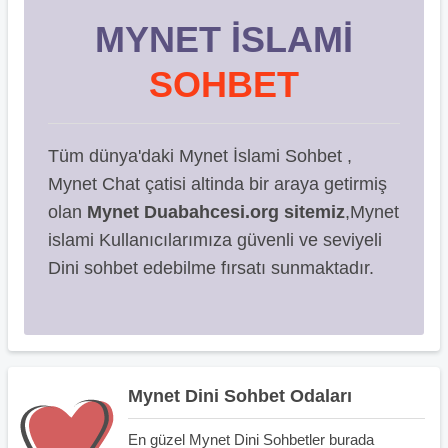
MYNET İSLAMI
SOHBET
Tüm dünya'daki Mynet İslami Sohbet ,
Mynet Chat çatisi altinda bir araya getirmiş
olan
Mynet Duabahcesi.org sitemiz
,Mynet
islami Kullanıcılarımıza güvenli ve seviyeli
Dini sohbet edebilme fırsatı sunmaktadır.
Mynet Dini Sohbet Odaları
En güzel Mynet Dini Sohbetler burada